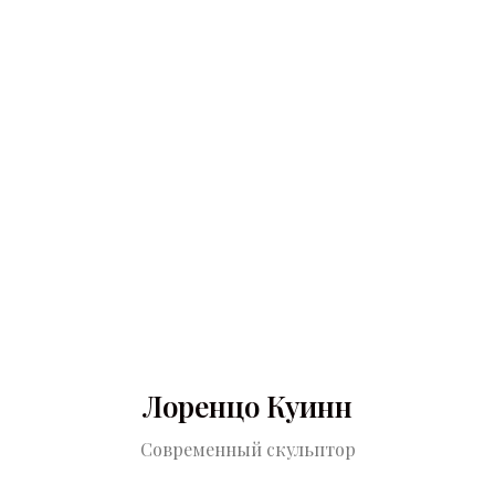
Лоренцо Куинн
Cовременный скульптор